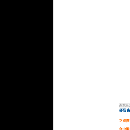
產業新
優質廠
立成搬
台中搬