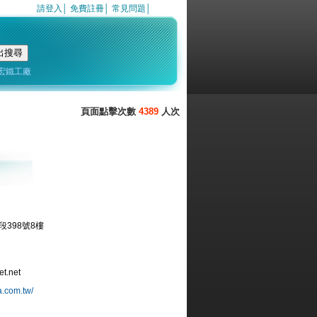
請登入
│
免費註冊
│
常見問題
│
宏鐵工廠
4389
398號8樓
t.net
a.com.tw/