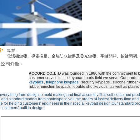
專營：
電話機鍵盤、導電橡膠、金屬防水鍵盤及發光鍵盤、字鍵開關、按鍵開關
ACCORD CO
.,LTD was founded in 1980 with the commitment to be
customer service in the keyboard parts field we serve. Our produc
keypads
,
telephone keypads
, security keypads , silicone rubber 
rubber injection keypads , double shot keytops . as well as plastic 
everything from design to mold making and final assembly.This self-contained produc
 and standard models from phototype to volume orders at fastest delivery time and 
le for helping customers' engineers in their special keypad design.Our standard p
 customers' built in design..