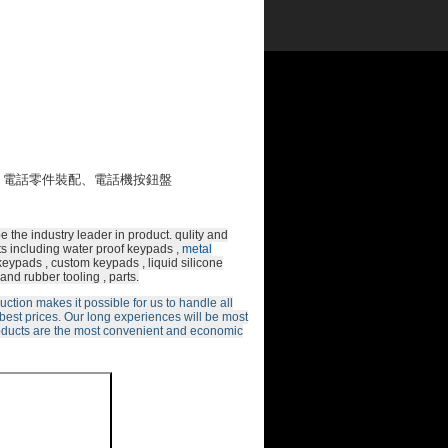
、電話零件裝配、電話機按鈕盤
 the industry leader in product. qulity and
ts including water proof keypads ,
metal
keypads , custom keypads , liquid silicone
and rubber tooling , parts.
tion makes it possible for us to handle all
best prices. Our long experiences will be most
roducts are the most convenient and economic