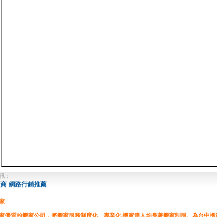
訊：
商 網路行銷推薦
家
家優質的搬家公司，將搬家服務制度化、專業化,搬家達人均身著搬家制服。為台中