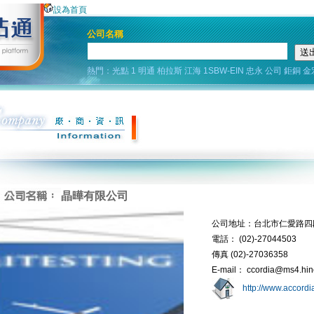
設為首頁
公司名稱
熱門：
光點
1
明通
柏拉斯
江海
1SBW-EIN
忠永
公司
鉅銅
金
晶曄有限公司
公司地址：台北市仁愛路四段
電話： (02)-27044503
傳真 (02)-27036358
E-mail： ccordia@ms4.hine
http://www.accordi