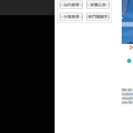
We do 
custom
valuab
use for