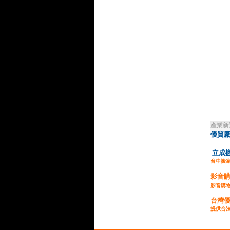
產業新
優質
立成
台中搬
影音
影音購
台灣
提供合法
企業貸款