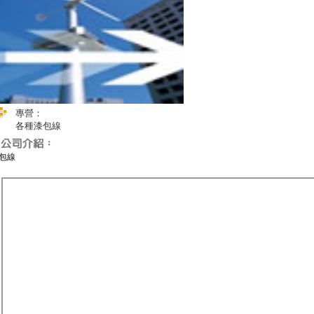
專營：
各種漆包線
包線