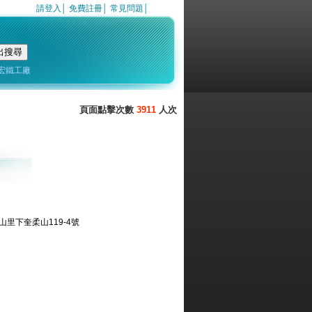
請登入
│
免費註冊
│
常見問題
│
宏鐵工廠
3911
里下奎柔山119-4號