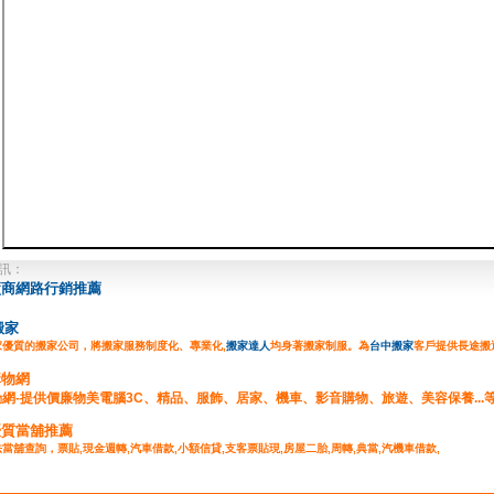
訊：
廠商網路行銷推薦
搬家
家優質的搬家公司，將搬家服務制度化、專業化,
搬家達人
均身著搬家制服。為
台中搬家
客戶提供長途搬
購物網
網-提供價廉物美電腦3C、精品、服飾、居家、機車、影音購物、旅遊、美容保養...
物
優質當舖推薦
當舖查詢，票貼,現金週轉,汽車借款,小額信貸,
支客票貼現
,房屋二胎,周轉,典當,汽機車借款,
,民間週轉,台北當舖,
台中當舖
,公司週轉,企業融資,工廠融資,工商融資,當舖廣告刊登服務