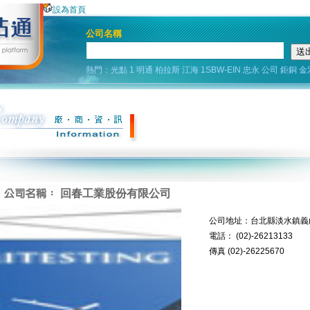
設為首頁
公司名稱
熱門：
光點
1
明通
柏拉斯
江海
1SBW-EIN
忠永
公司
鉅銅
金
回春工業股份有限公司
公司地址：台北縣淡水鎮義山
電話： (02)-26213133
傳真 (02)-26225670