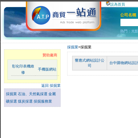
設為首頁
公司名稱
熱門：
光
採掘業
>採掘業
贊助廠商
響應式網站設計公
台中購物網站設
司
彰化印表機維
手機版網站
修
返回 採掘業
採掘業
石油、天然氣採選
金屬
礦採選
煤炭採選
採掘服務業