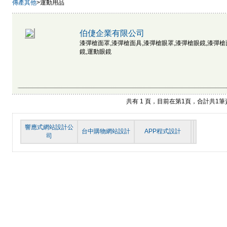
傳產其他
>運動用品
伯倢企業有限公司
漆彈槍面罩,漆彈槍面具,漆彈槍眼罩,漆彈槍眼鏡,漆彈槍
鏡,運動眼鏡
共有 1 頁，目前在第1頁，合計共1
響應式網站設計公
台中購物網站設計
APP程式設計
司