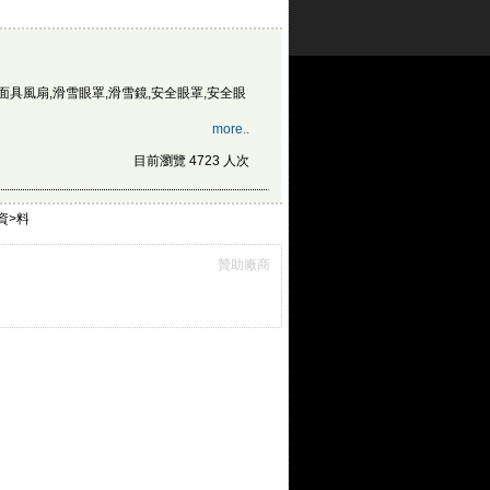
面具風扇,滑雪眼罩,滑雪鏡,安全眼罩,安全眼
more..
目前瀏覽 4723 人次
筆資>料
贊助廠商