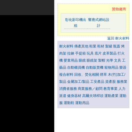
贊助廠商
彰化影印機出
響應式網站設
租
計
返回 耐火材料
耐火材料
傳產其他
鞋業
鞋材
製罐
瓶蓋
烤
肉架
拉鍊
手提箱
玩具
底片
皮革製品
打火
機
嬰童用品
眼鏡
眼鏡架
製帽
光學
文具
工
藝品
自動櫃員機
自動販賣機
寵物用品
樂器
複合材料
回收、焚化相關
煙草
木(竹)加工/
製品
金屬加工/製品
工安產品
資產股
服務業
消費者服務
商業服務／顧問
教育事業
人力
派遣
健身器材
高爾夫球桿頭
運動產業
運動
服
運動鞋
運動用品