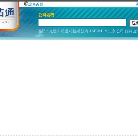
設為首頁
公司名稱
熱門：
光點
1
明通
柏拉斯
江海
1SBW-EIN
忠永
公司
鉅銅
金